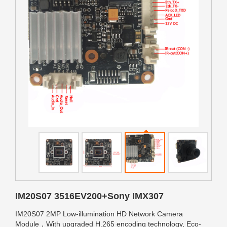
IM20S07 3516EV200+Sony IMX307
IM20S07 2MP Low-illumination HD Network Camera
Module，With upgraded H.265 encoding technology, Eco-