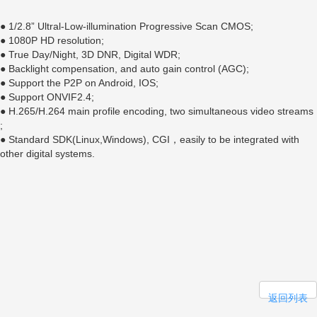
● 1/2.8” Ultral-Low-illumination Progressive Scan CMOS;
● 1080P HD resolution;
● True Day/Night, 3D DNR, Digital WDR;
● Backlight compensation, and auto gain control (AGC);
● Support the P2P on Android, IOS;
● Support ONVIF2.4;
● H.265/H.264 main profile encoding, two simultaneous video streams
;
● Standard SDK(Linux,Windows), CGI，easily to be integrated with
other digital systems.
返回列表