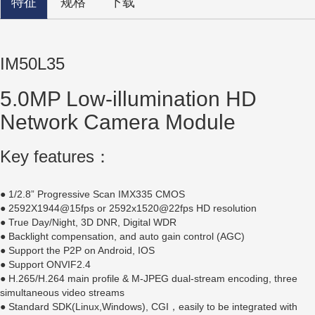
特征
规格
下载
IM50L35
5.0MP Low-illumination HD
Network Camera Module
Key features：
● 1/2.8” Progressive Scan IMX335 CMOS
● 2592X1944@15fps or 2592x1520@22fps HD resolution
● True Day/Night, 3D DNR, Digital WDR
● Backlight compensation, and auto gain control (AGC)
● Support the P2P on Android, IOS
● Support ONVIF2.4
● H.265/H.264 main profile & M-JPEG dual-stream encoding, three
simultaneous video streams
● Standard SDK(Linux,Windows), CGI，easily to be integrated with