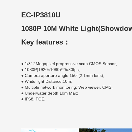
EC-IP3810U
1080P 10M White Light(Showdow
Key features：
● 1/3” 2Megapixel progressive scan CMOS Sensor;
● 1080P(1920×1080)*25/30fps;
● Camera aperture angle:150°(2.1mm lens);
● White light Distance:10m;
● Multiple network monitoring: Web viewer, CMS;
● Underwater depth 10m Max;
● IP68, POE.