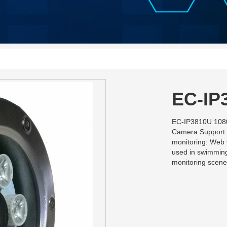
EC-IP
EC-IP3810U 1080
Camera Support P
monitoring: Web 
used in swimming
monitoring scene