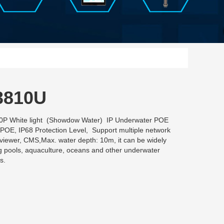
3810U
P White light (Showdow Water) IP Underwater POE
OE, IP68 Protection Level, Support multiple network
viewer, CMS,Max. water depth: 10m, it can be widely
 pools, aquaculture, oceans and other underwater
s.