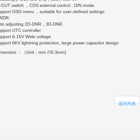
-CUT switch ，CDS external control , D/N mode.
pport OSD menu ，suitable for user-defined settings.
WDR.
uto adjusting 2D-DNR，3D-DNR.
pport UTC controller.
pport 6-15V Wide voltage
pport 6KV lightning protection, large power capacitor design
imension ：（Unit：mm /0.3mm)
返回列表