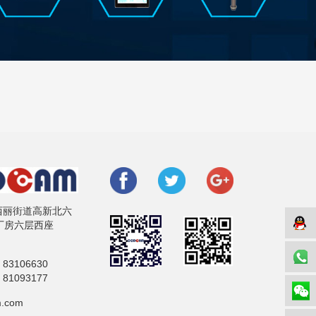
西丽街道高新北六
厂房六层西座
5 83106630
5 81093177
m.com