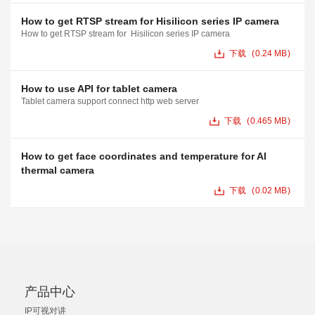
How to get RTSP stream for Hisilicon series IP camera
How to get RTSP stream for Hisilicon series IP camera
下载
0.24 MB
How to use API for tablet camera
Tablet camera support connect http web server
下载
0.465 MB
How to get face coordinates and temperature for AI
thermal camera
下载
0.02 MB
产品中心
IP可视对讲